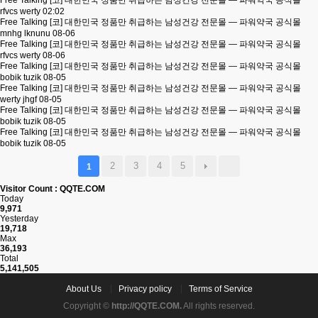
Free Talking
[코] 대한민국 정품만 취급하는 남성건강 전문몰 — 파워약국 공식몰
rfvcs werty
02:02
Free Talking
[코] 대한민국 정품만 취급하는 남성건강 전문몰 — 파워약국 공식몰
mnhg lknunu
08-06
Free Talking
[코] 대한민국 정품만 취급하는 남성건강 전문몰 — 파워약국 공식몰
rfvcs werty
08-06
Free Talking
[코] 대한민국 정품만 취급하는 남성건강 전문몰 — 파워약국 공식몰
bobik tuzik
08-05
Free Talking
[코] 대한민국 정품만 취급하는 남성건강 전문몰 — 파워약국 공식몰
werty jhgf
08-05
Free Talking
[코] 대한민국 정품만 취급하는 남성건강 전문몰 — 파워약국 공식몰
bobik tuzik
08-05
Free Talking
[코] 대한민국 정품만 취급하는 남성건강 전문몰 — 파워약국 공식몰
bobik tuzik
08-05
2
3
4
5
1
Visitor Count : QQTE.COM
Today
9,971
Yesterday
19,718
Max
36,193
Total
5,141,505
About Us
Privacy policy
Terms of Service
Copyright ©
http://QQTE.COM.
All rights reserved.